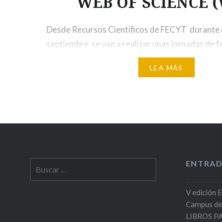
WEB OF SCIENCE (
Desde Recursos Científicos de FECYT durante 
septiembre se van a realizar unas jornadas de
of Science. Organizadas junto con Clarivate, est
LEA MÁS
Formación Online de la base de datos Web of S
(WoS) tendrá lugar desde el 14 al 18 de septie
inscripción ya está abierta, y puede…
ENTRAD
Buscar:
V edición 
Campus de
LIBROS 