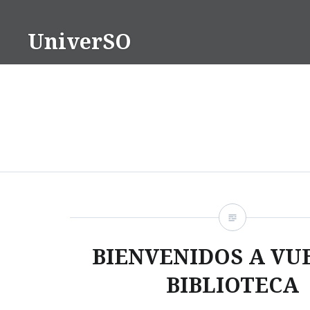
Saltar
contenido
UniverSO
BIENVENIDOS A VU
BIBLIOTECA