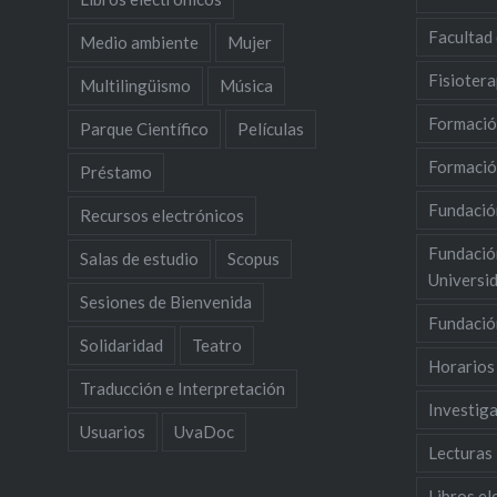
Facultad
Medio ambiente
Mujer
Fisiotera
Multilingüismo
Música
Formació
Parque Científico
Películas
Formació
Préstamo
Fundació
Recursos electrónicos
Fundació
Salas de estudio
Scopus
Universid
Sesiones de Bienvenida
Fundació
Solidaridad
Teatro
Horarios
Traducción e Interpretación
Investig
Usuarios
UvaDoc
Lecturas
Libros el