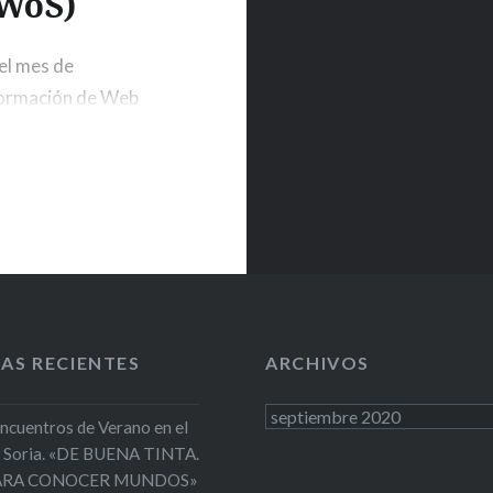
WoS)
el mes de
 formación de Web
e II Ciclo de
cience
mbre de 2020. La
AS RECIENTES
ARCHIVOS
Archivos
Encuentros de Verano en el
 Soria. «DE BUENA TINTA.
PARA CONOCER MUNDOS»