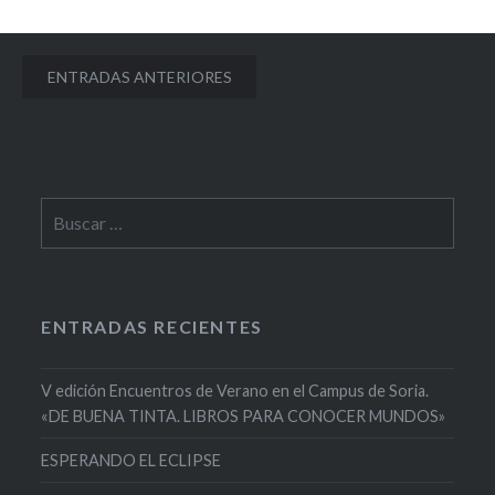
Navegación
ENTRADAS ANTERIORES
de
entradas
Buscar:
ENTRADAS RECIENTES
V edición Encuentros de Verano en el Campus de Soria.
«DE BUENA TINTA. LIBROS PARA CONOCER MUNDOS»
ESPERANDO EL ECLIPSE