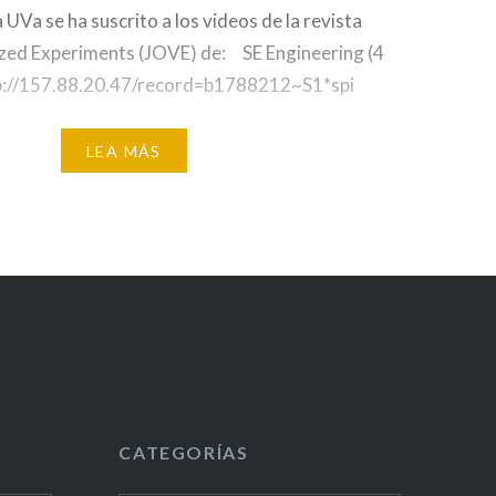
a UVa se ha suscrito a los videos de la revista
lized Experiments (JOVE) de: SE Engineering (4
tp://157.88.20.47/record=b1788212~S1*spi
//157.88.20.47/record=b1788218~S1*spi
LEA MÁS
p://157.88.20.47/record=b1788222~S1*spi
://157.88.20.47/record=b1788223~S1*spi
ttp://157.88.20.47/record=b1721671~S1*spi
157.88.20.47/record=b1721668~S1*spi La
demostraciones de video de alta calidad de
un protocolo de texto detallado, lo que
CATEGORÍAS