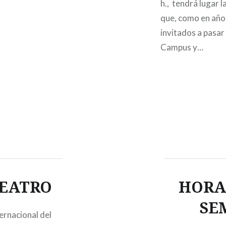
h., tendrá lugar
que, como en año
invitados a pasar 
Campus y…
TEATRO
HORA
SE
ternacional del