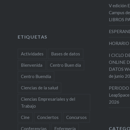
V edición 
Campus de
LIBROS 
ESPERAND
ETIQUETAS
HORARIO
Actividades
Bases de datos
I CICLO 
ONLINE D
Bienvenida
Centro Buen día
DATOS Web
de junio 2
Centro Buendía
Ciencias de la salud
PERIODO 
LeapSpace
Ciencias Empresariales y del
2026
Trabajo
Cine
Conciertos
Concursos
CATEGO
Conferencias
Enfermería