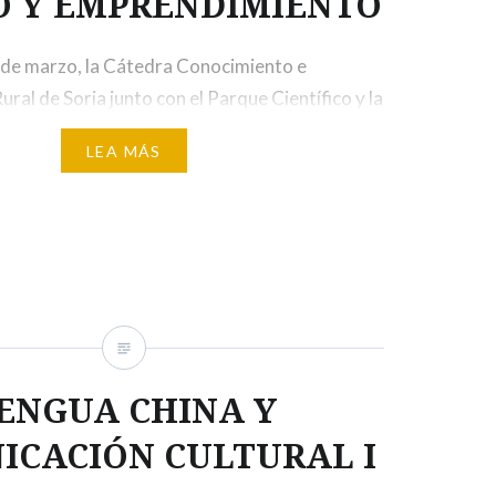
O Y EMPRENDIMIENTO
2 de marzo, la Cátedra Conocimiento e
ral de Soria junto con el Parque Científico y la
 de la Universidad de Valladolid, organizan una
LEA MÁS
da de empleabilidad. A lo largo de la jornada se
rentes talleres dirigidos a orientar a los
s en la búsqueda…
ENGUA CHINA Y
ICACIÓN CULTURAL I