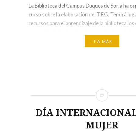
La Biblioteca del Campus Duques de Soria ha o
curso sobre la elaboración del T.F.G. Tendrá luga
recursos para el aprendizaje de la biblioteca los
marzo. Está destinado a alumnos de 3º y 4º de 
duración de 5 horas (gratuito, se…
LEA MÁS
DÍA INTERNACIONAL
MUJER