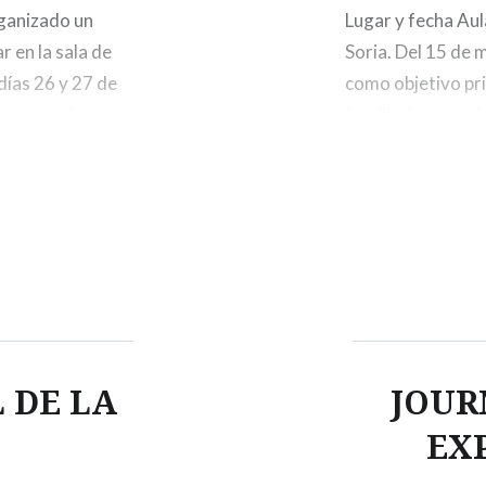
rganizado un
Lugar y fecha Aul
r en la sala de
Soria. Del 15 de m
 días 26 y 27 de
como objetivo pri
grado y tiene una
familiaricen con l
chinas y las norm
uso adecuado de 
 DE LA
JOUR
EX