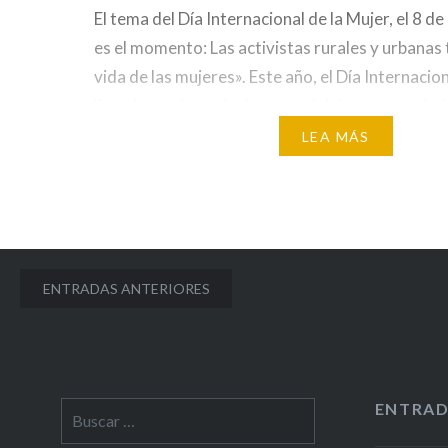
El tema del Día Internacional de la Mujer, el 8 d
es el momento: Las activistas rurales y urbanas
vida de las mujeres». Este año, el Día Internacio
llega justo después de que se iniciara un movimi
precedentes por los derechos, la igualdad y la…
LEA MÁS
Navegación
ENTRADAS ANTERIORES
de
entradas
ENTRAD
Buscar: