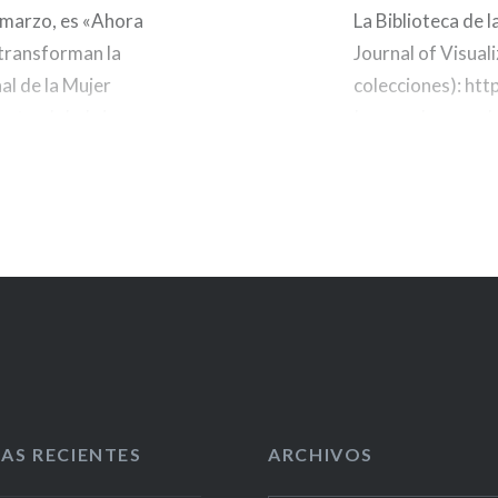
e marzo, es «Ahora
La Biblioteca de l
 transforman la
Journal of Visua
nal de la Mujer
colecciones): ht
ento global sin
Immunology and
Infection: http:
Engineering: htt
Chemistry: http
Neuroscience: h
Biology: http://
revista combina 
experimentos con 
permite a…
AS RECIENTES
ARCHIVOS