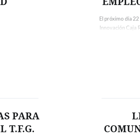
AD
EMPLE
El próximo día 2
Innovación Caja Ru
Fundación General
interesante jorna
desarrollarán dife
futuros egresado
AS PARA
L
 T.F.G.
COMUN