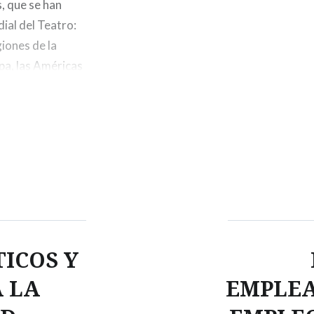
, que se han
ial del Teatro:
giones de la
pa, las Américas
ICOS Y
 LA
EMPLEA