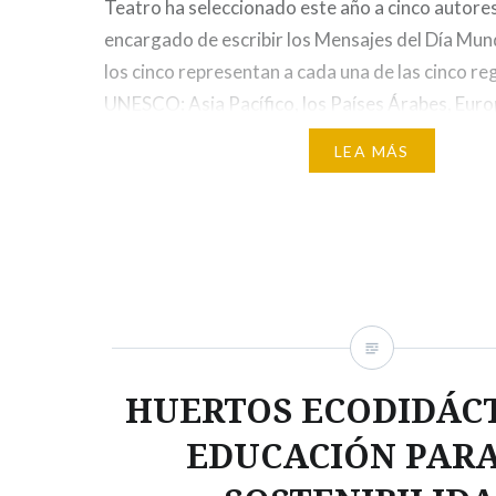
Teatro ha seleccionado este año a cinco autores
encargado de escribir los Mensajes del Día Mund
los cinco representan a cada una de las cinco re
UNESCO: Asia Pacífico, los Países Árabes, Euro
y África. El poeta,…
LEA MÁS
HUERTOS ECODIDÁCT
EDUCACIÓN PARA