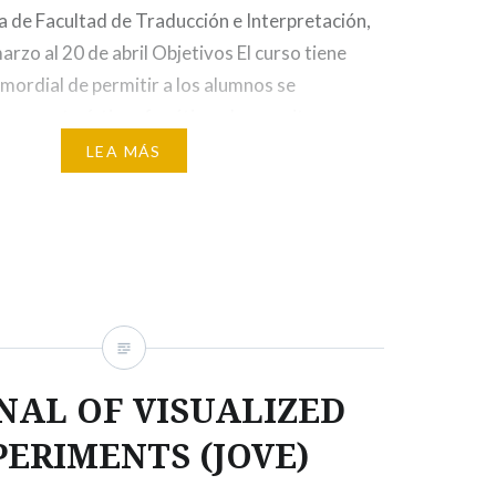
a de Facultad de Traducción e Interpretación,
arzo al 20 de abril Objetivos El curso tiene
mordial de permitir a los alumnos se
as características fonéticas, las escrituras
as de comunicación básicas que establecen el
LEA MÁS
esta lengua, adquiriendo…
NAL OF VISUALIZED
PERIMENTS (JOVE)