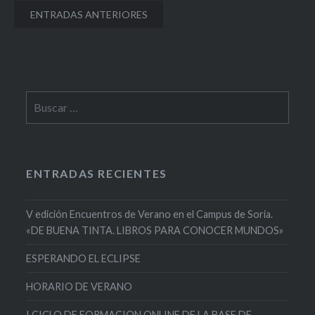
Navegación
ENTRADAS ANTERIORES
de
entradas
Buscar:
ENTRADAS RECIENTES
V edición Encuentros de Verano en el Campus de Soria.
«DE BUENA TINTA. LIBROS PARA CONOCER MUNDOS»
ESPERANDO EL ECLIPSE
HORARIO DE VERANO
I CICLO DE FORMACION ONLINE DE LA BASE DE