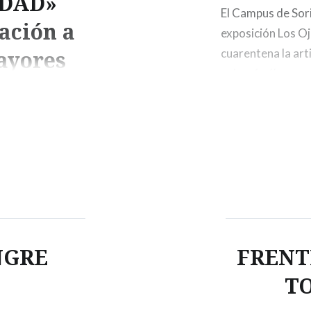
IDAD»
El Campus de Sori
ación a
exposición Los Oj
ayores
cuarentena la art
sobre 6 sábanas v
sanitario, con el 
Estas sábanas f
or segundo año
 través de este
miciliadas en
echas tengan una
elicitación
NGRE
FRENT
T