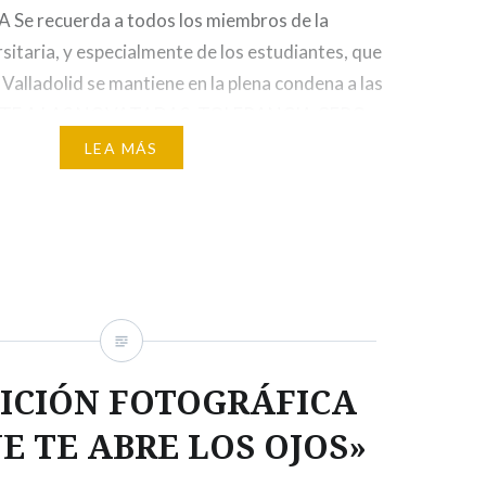
Se recuerda a todos los miembros de la
itaria, y especialmente de los estudiantes, que
 Valladolid se mantiene en la plena condena a las
ENTE A LAS NOVATADAS, TOLERANCIA CERO
 en conocimiento de todos que estas prácticas
LEA MÁS
 dentro de cualquier espacio…
ICIÓN FOTOGRÁFICA
E TE ABRE LOS OJOS»