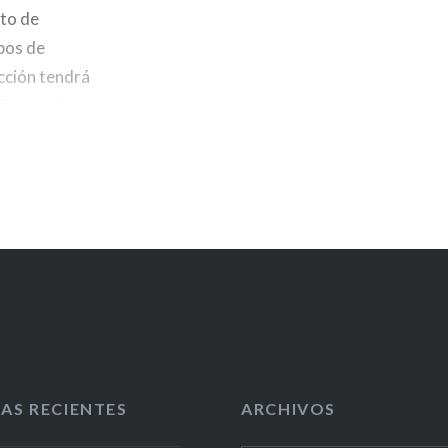
to de
pos de
ección tendrá
0h. I am from
 voluntarios en el
AS RECIENTES
ARCHIVOS