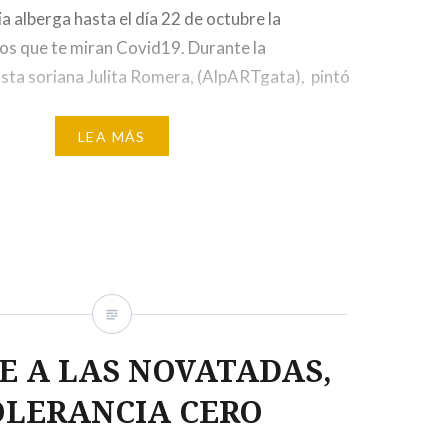
a alberga hasta el día 22 de octubre la
os que te miran Covid19. Durante la
ista soriana Julita Romera, (AlpARTgata), pintó
iejas de hospital retratos gigantes de personal
objetivo de valorar lo público desde lo público.
LEA MÁS
ueron concebidas como…
E A LAS NOVATADAS,
OLERANCIA CERO