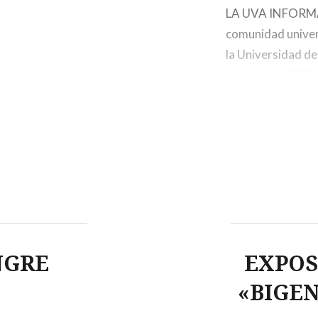
LA UVA INFORMA 
comunidad univers
la Universidad de
novatadas: FR
Por ello, se pone
están prohibidas
NGRE
EXPOS
«BIGEN