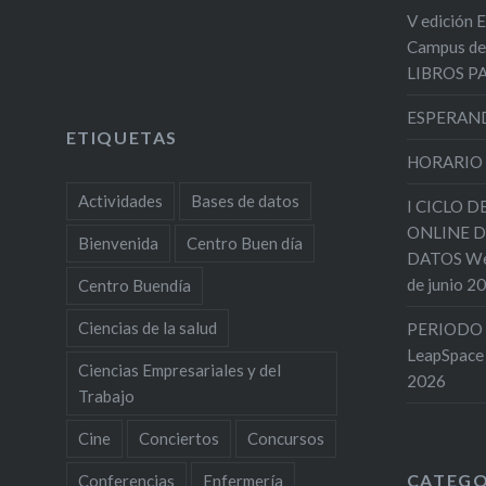
V edición 
Campus de
LIBROS 
ESPERAND
ETIQUETAS
HORARIO
Actividades
Bases de datos
I CICLO 
ONLINE D
Bienvenida
Centro Buen día
DATOS Web
de junio 2
Centro Buendía
Ciencias de la salud
PERIODO 
LeapSpace
Ciencias Empresariales y del
2026
Trabajo
Cine
Conciertos
Concursos
CATEGO
Conferencias
Enfermería