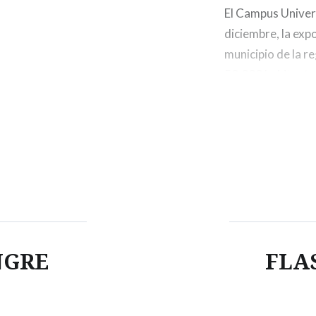
El Campus Univers
diciembre, la exp
municipio de la r
50.000 habitante
Soria y un ex alu
NGRE
FLA