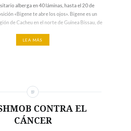
itario alberga en 40 láminas, hasta el 20 de
osición «Bigene te abre los ojos». Bigene es un
egión de Cacheu en el norte de Guinea Bissau, de
s, al que acudieron dos alumnas del Campus de
mno. Estudiaron las necesidades de sus…
LEA MÁS
SHMOB CONTRA EL
CÁNCER