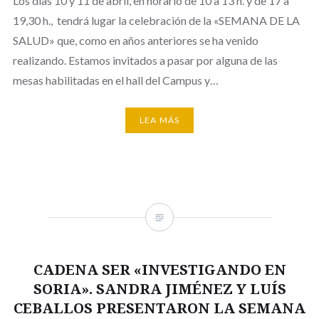
Los días 10 y 11 de abril, en horario de 10 a 13 h. y de 17 a
19,30 h., tendrá lugar la celebración de la «SEMANA DE LA
SALUD» que, como en años anteriores se ha venido
realizando. Estamos invitados a pasar por alguna de las
mesas habilitadas en el hall del Campus y…
LEA MÁS
CADENA SER «INVESTIGANDO EN
SORIA». SANDRA JIMÉNEZ Y LUÍS
CEBALLOS PRESENTARON LA SEMANA