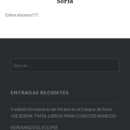
Soria
Enhorabuena!!!!!
Buscar:
ENTRADAS RECIENTES
V edición Encuentros de Verano en el Campus de Soria.
«DE BUENA TINTA. LIBROS PARA CONOCER MUNDOS»
ESPERANDO EL ECLIPSE