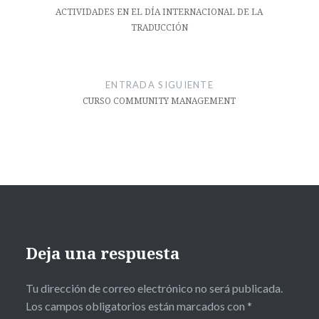
entradas
ACTIVIDADES EN EL DÍA INTERNACIONAL DE LA
TRADUCCIÓN
ENTRADA SIGUIENTE
CURSO COMMUNITY MANAGEMENT
Deja una respuesta
Tu dirección de correo electrónico no será publicada.
Los campos obligatorios están marcados con
*