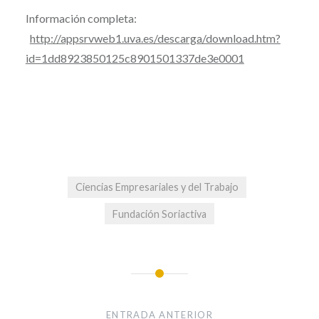
Información completa:
http://appsrvweb1.uva.es/descarga/download.htm?
id=1dd8923850125c8901501337de3e0001
Ciencias Empresariales y del Trabajo
Fundación Soriactiva
Navegación
de
ENTRADA ANTERIOR