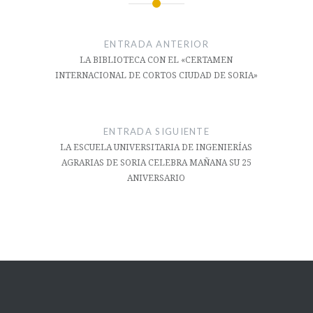
Navegación
de
ENTRADA ANTERIOR
entradas
LA BIBLIOTECA CON EL «CERTAMEN
INTERNACIONAL DE CORTOS CIUDAD DE SORIA»
ENTRADA SIGUIENTE
LA ESCUELA UNIVERSITARIA DE INGENIERÍAS
AGRARIAS DE SORIA CELEBRA MAÑANA SU 25
ANIVERSARIO