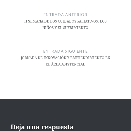
Navegación
de
ENTRADA ANTERIOR
entradas
II SEMANA DE LOS CUIDADOS PALIATIVOS. LOS
NIÑOS Y EL SUFRIMIENTO
ENTRADA SIGUIENTE
JORNADA DE INNOVACIÓN Y EMPRENDIMIENTO EN
EL ÁREA ASISTENCIAL
Deja una respuesta