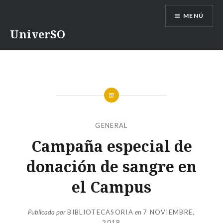
Saltar
MENÚ
contenido
UniverSO
GENERAL
Campaña especial de
donación de sangre en
el Campus
Publicada por
BIBLIOTECASORIA
en
7 NOVIEMBRE,
2018