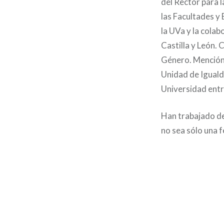
del Rector para l
las Facultades y
la UVa y la colab
Castilla y León. 
Género. Mención 
Unidad de Iguald
Universidad entr
Han trabajado de
no sea sólo una f
Navegación
de
entradas