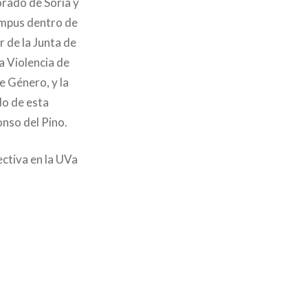
orado de Soria y
ampus dentro de
r de la Junta de
a Violencia de
e Género, y la
do de esta
nso del Pino.
ectiva en la UVa