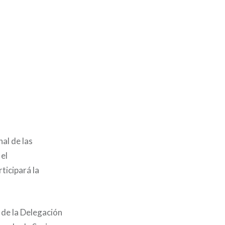
al de las
el
ticipará la
 de la Delegación