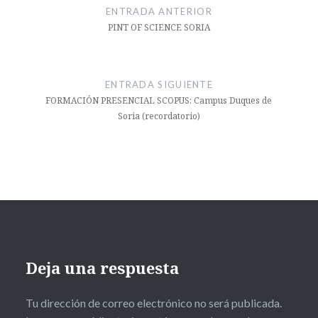
de
ENTRADA ANTERIOR
entradas
PINT OF SCIENCE SORIA
ENTRADA SIGUIENTE
FORMACIÓN PRESENCIAL SCOPUS: Campus Duques de
Soria (recordatorio)
Deja una respuesta
Tu dirección de correo electrónico no será publicada.