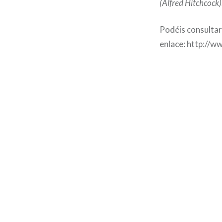
(Alfred Hitchcock)
Podéis consultar 
enlace: http://
Navegación
de
entradas