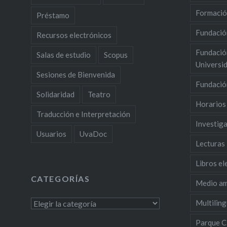
Formació
Préstamo
Fundació
Recursos electrónicos
Fundació
Salas de estudio
Scopus
Universid
Sesiones de Bienvenida
Fundació
Solidaridad
Teatro
Horarios
Traducción e Interpretación
Investig
Usuarios
UvaDoc
Lecturas
Libros el
CATEGORÍAS
Medio am
Multilin
Categorías
Parque Ci