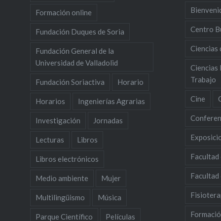
Bienveni
Formación online
Centro B
Fundación Duques de Soria
Ciencias 
Fundación General de la
Universidad de Valladolid
Ciencias 
Trabajo
Fundación Soriactiva
Horario
Cine
Horarios
Ingenierías Agrarias
Conferen
Investigación
Jornadas
Exposici
Lecturas
Libros
Facultad
Libros electrónicos
Facultad
Medio ambiente
Mujer
Fisiotera
Multilingüismo
Música
Formació
Parque Científico
Películas