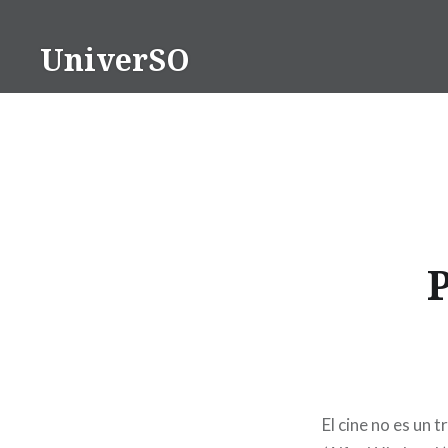
Saltar
contenido
UniverSO
P
El cine no es un 