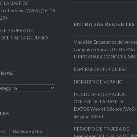
E LA BASE DE
 of Science (WoS) (16-18
026)
ENTRADAS RECIENTES
DE PRUEBA DE
 DEL 1 AL 14 DE JUNIO
V edición Encuentros de Verano
Campus de Soria. «DE BUENA
LIBROS PARA CONOCER MU
ESPERANDO EL ECLIPSE
RÍAS
HORARIO DE VERANO
s
I CICLO DE FORMACION
ONLINE DE LA BASE DE
DATOS Web of Science (WoS)
TAS
de junio 2026)
PERIODO DE PRUEBA DE
des
Bases de datos
LeapSpace DEL 1 AL 14 DE J