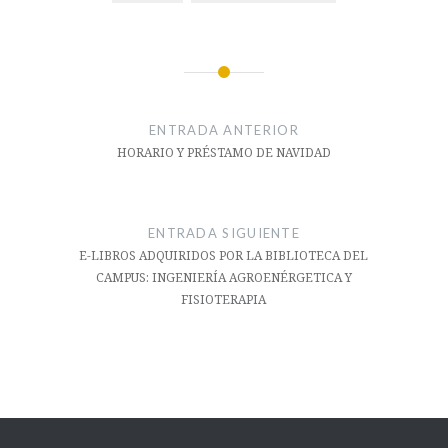
Navegación
de
ENTRADA ANTERIOR
entradas
HORARIO Y PRÉSTAMO DE NAVIDAD
ENTRADA SIGUIENTE
E-LIBROS ADQUIRIDOS POR LA BIBLIOTECA DEL
CAMPUS: INGENIERÍA AGROENÉRGETICA Y
FISIOTERAPIA