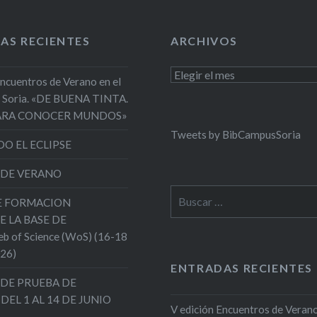
AS RECIENTES
ARCHIVOS
Archivos
Encuentros de Verano en el
 Soria. «DE BUENA TINTA.
PARA CONOCER MUNDOS»
Tweets by BibCampusSoria
O EL ECLIPSE
 DE VERANO
Buscar:
DE FORMACION
E LA BASE DE
 of Science (WoS) (16-18
026)
ENTRADAS RECIENTES
DE PRUEBA DE
 DEL 1 AL 14 DE JUNIO
V edición Encuentros de Verano