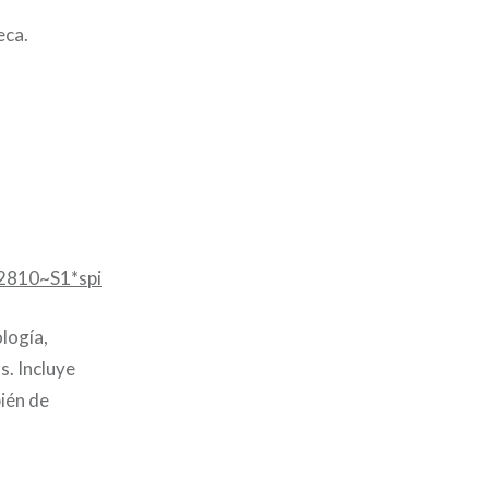
eca.
12810~S1*spi
logía,
s. Incluye
ién de