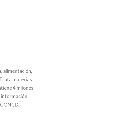
, alimentación,
. Trata materias
ntiene 4 milones
a información
AGECONCD,