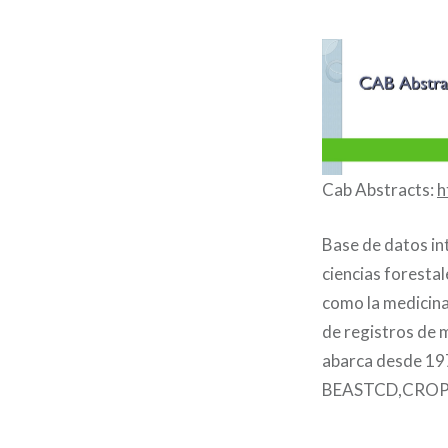
Cab Abstracts:
h
Base de datos in
ciencias forestal
como la medicina 
de registros de m
abarca desde 19
BEASTCD,CROP