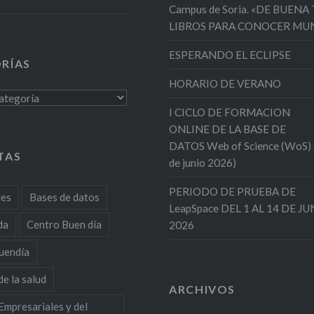
Campus de Soria. «DE BUENA
LIBROS PARA CONOCER MU
ESPERANDO EL ECLIPSE
RÍAS
HORARIO DE VERANO
s
I CICLO DE FORMACION
ONLINE DE LA BASE DE
DATOS Web of Science (WoS)
TAS
de junio 2026)
PERIODO DE PRUEBA DE
des
Bases de datos
LeapSpace DEL 1 AL 14 DE J
da
Centro Buen día
2026
uendía
de la salud
ARCHIVOS
Empresariales y del