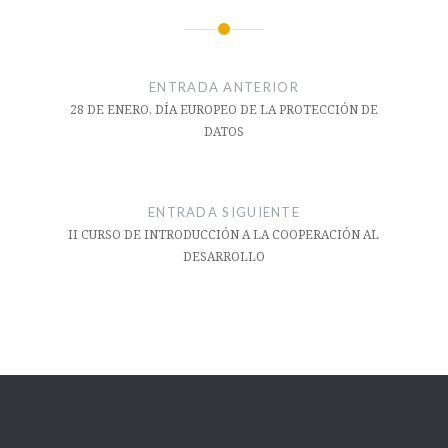
Navegación
de
ENTRADA ANTERIOR
entradas
28 DE ENERO, DÍA EUROPEO DE LA PROTECCIÓN DE
DATOS
ENTRADA SIGUIENTE
II CURSO DE INTRODUCCIÓN A LA COOPERACIÓN AL
DESARROLLO