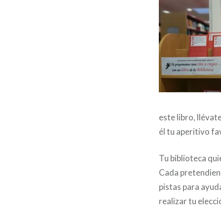
este libro, lléva
él tu aperitivo f
Tu biblioteca qui
Cada pretendient
pistas para ayuda
realizar tu elecci