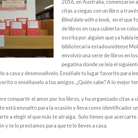
2016, en Australia, comenzaron a 
citas a ciegas con un libro a trav
Blind date with a
book,
en el que f
de libros en cuya cubierta se colo
escrita por alguien que ya había le
bibliotecaria estadounidense Mol
envolvió una serie de libros en lo
pegatina donde se leía el siguien
telo a casa y desenvuélvelo. Enséñale tu lugar favorito para l
avorito o enséñaselo a tus amigos. ¿Quién sabe? A lo mejor ten
ere compartir el amor por los libros, y ha organizado citas a c
e está envuelto para la ocasión y lleva como identificador u
rte a elegir el que más te atraiga. Solo tienes que acercarte 
ón y te lo prestamos para que te lo lleves a casa.