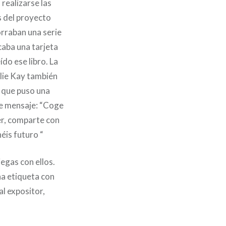
realizarse las
és del proyecto
orraban una serie
caba una tarjeta
ído ese libro. La
lie Kay también
s que puso una
te mensaje: “Coge
eer, comparte con
éis futuro “
iegas con ellos.
na etiqueta con
al expositor,