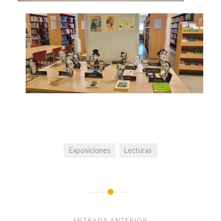
Exposiciones
Lecturas
Navegación
de
ENTRADA ANTERIOR