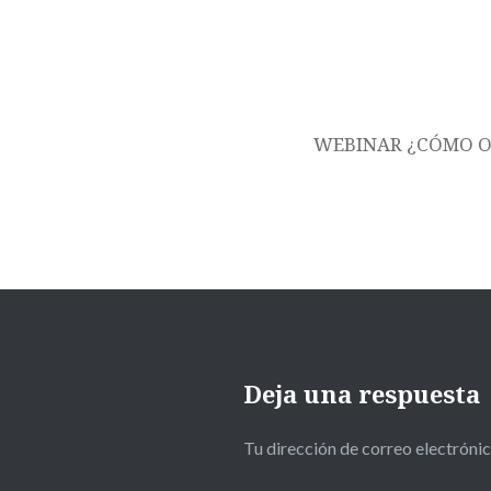
entradas
WEBINAR ¿CÓMO OP
Deja una respuesta
Tu dirección de correo electrónic