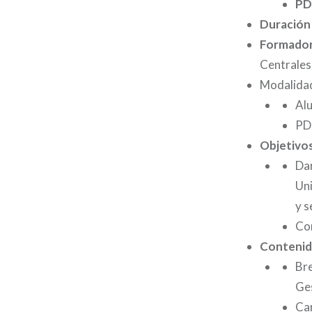
PD
Duración
Formado
Centrales
Modalida
Al
PD
Objetivo
Dar
Uni
y s
Con
Conteni
Bre
Ges
Car