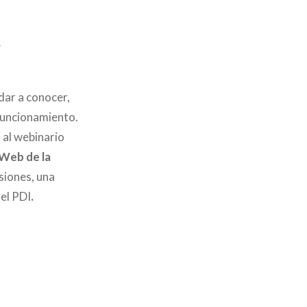
4
dar a conocer,
funcionamiento.
 al webinario
 Web de la
siones, una
 el PDI
.