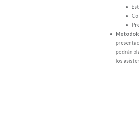
Est
Co
Pre
Metodolo
presentaci
podrán pla
los asiste
Navegación
de