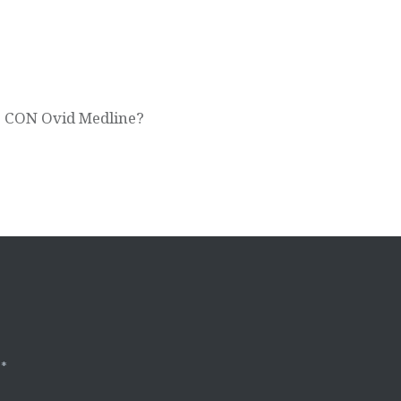
CON Ovid Medline?
n
*