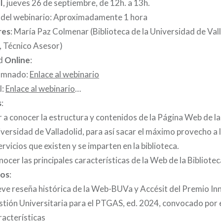
I
, jueves 26 de septiembre, de 12h. a 13h.
del webinario: Aproximadamente 1 hora
res
: María Paz Colmenar (Biblioteca de la Universidad de Vall
, Técnico Asesor)
d
Online
:
umnado:
Enlace al webinario
I:
Enlace al webinario
…
s
:
 a conocer la estructura y contenidos de la Página Web de la 
versidad de Valladolid, para así sacar el máximo provecho a 
ervicios que existen y se imparten en la biblioteca.
ocer las principales características de la Web de la Bibliotec
dos
:
ve reseña histórica de la Web-BUVa y Accésit del Premio Inn
tión Universitaria para el PTGAS, ed. 2024, convocado por e
acterísticas