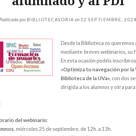
alumnado y al PDI
Publicada por
BIBLIOTECASORIA
en
12 SEPTIEMBRE, 202
Desde la Biblioteca os queremos 
mediante breves webinarios
,
su 
En esta ocasión podéis inscribiros
«Optimiza tu navegación por la
Biblioteca de la UVa»,
con dos se
dirigida a los alumnos y otra para
:
orario del webinario
:
umnos
, miércoles 25 de septiembre, de 12h. a 13h.