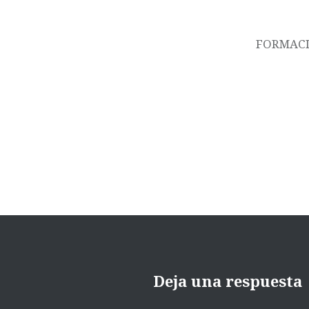
de
entradas
FORMACIO
Deja una respuesta