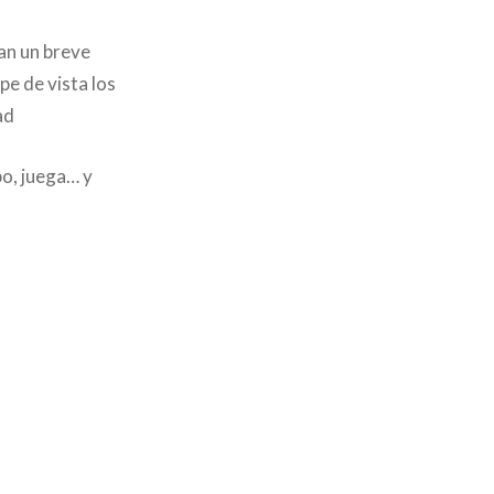
an un breve
pe de vista los
ad
po, juega… y