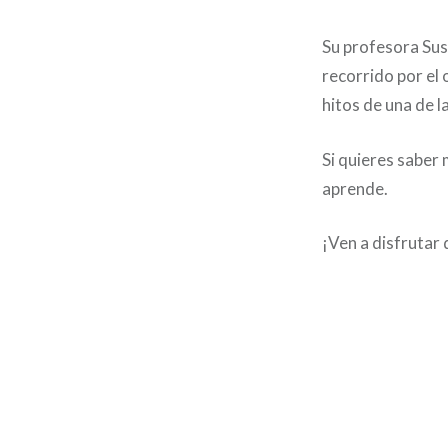
Su profesora Su
recorrido por el o
hitos de una de 
Si quieres saber 
aprende.
¡Ven a disfrutar 
Navegación