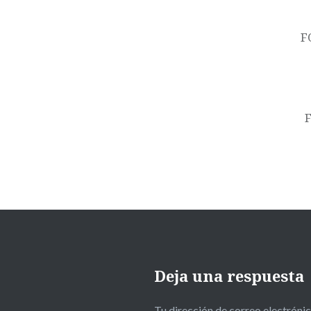
de
entradas
F
Deja una respuesta
Tu dirección de correo electrónic