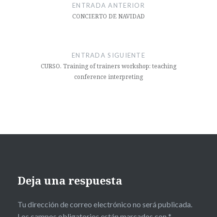
de
ENTRADA ANTERIOR
entradas
CONCIERTO DE NAVIDAD
ENTRADA SIGUIENTE
CURSO. Training of trainers workshop: teaching
conference interpreting
Deja una respuesta
Tu dirección de correo electrónico no será publicada.
Los campos obligatorios están marcados con
*