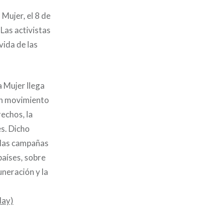
 Mujer, el 8 de
Las activistas
vida de las
a Mujer llega
 un movimiento
echos, la
es. Dicho
 las campañas
aíses, sobre
uneración y la
day)