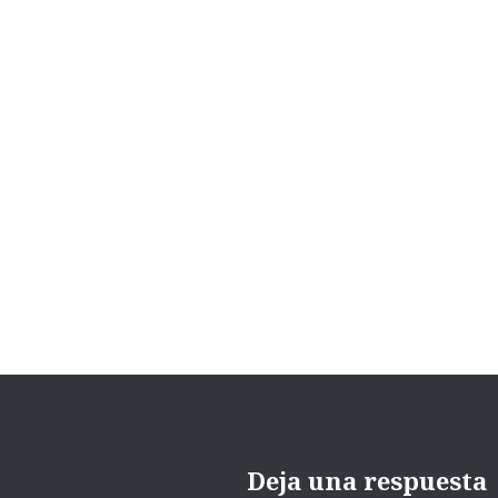
Navegación
de
entradas
Deja una respuesta