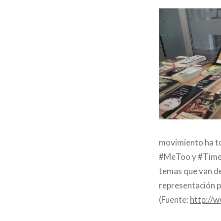
movimiento ha t
#MeToo y #Times
temas que van des
representación po
(Fuente:
http://