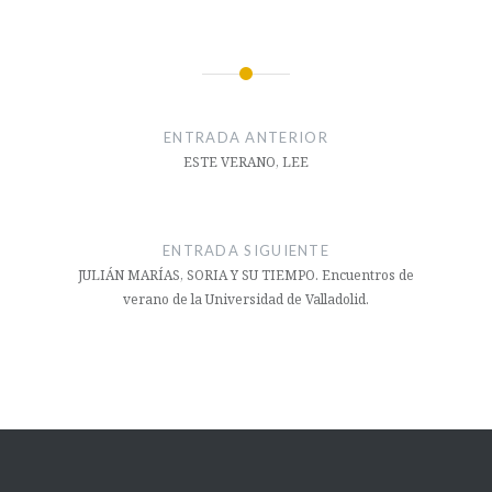
Navegación
de
ENTRADA ANTERIOR
entradas
ESTE VERANO, LEE
ENTRADA SIGUIENTE
JULIÁN MARÍAS, SORIA Y SU TIEMPO. Encuentros de
verano de la Universidad de Valladolid.