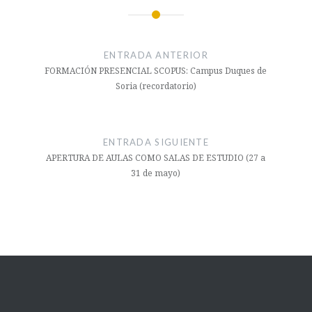
Navegación
de
ENTRADA ANTERIOR
entradas
FORMACIÓN PRESENCIAL SCOPUS: Campus Duques de
Soria (recordatorio)
ENTRADA SIGUIENTE
APERTURA DE AULAS COMO SALAS DE ESTUDIO (27 a
31 de mayo)