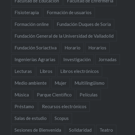
Facultad de Educación
Facultad de Enfermería
Fisioterapia
Formación de usuarios
Formación online
Fundación Duques de Soria
Fundación General de la Universidad de Valladolid
Fundación Soriactiva
Horario
Horarios
Ingenierías Agrarias
Investigación
Jornadas
Lecturas
Libros
Libros electrónicos
Medio ambiente
Mujer
Multilingüismo
Música
Parque Científico
Películas
Préstamo
Recursos electrónicos
Salas de estudio
Scopus
Sesiones de Bienvenida
Solidaridad
Teatro