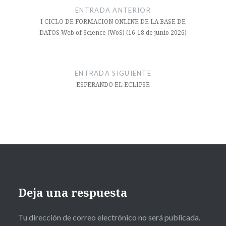
de
ENTRADA ANTERIOR
entradas
I CICLO DE FORMACION ONLINE DE LA BASE DE
DATOS Web of Science (WoS) (16-18 de junio 2026)
ENTRADA SIGUIENTE
ESPERANDO EL ECLIPSE
Deja una respuesta
Tu dirección de correo electrónico no será publicada.