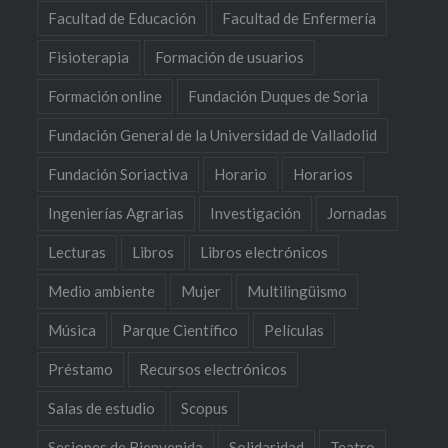
Facultad de Educación
Facultad de Enfermería
Fisioterapia
Formación de usuarios
Formación online
Fundación Duques de Soria
Fundación General de la Universidad de Valladolid
Fundación Soriactiva
Horario
Horarios
Ingenierías Agrarias
Investigación
Jornadas
Lecturas
Libros
Libros electrónicos
Medio ambiente
Mujer
Multilingüismo
Música
Parque Científico
Películas
Préstamo
Recursos electrónicos
Salas de estudio
Scopus
Sesiones de Bienvenida
Solidaridad
Teatro