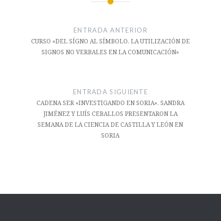
Navegación
de
ENTRADA ANTERIOR
entradas
CURSO «DEL SÍGNO AL SÍMBOLO. LA UTILIZACIÓN DE
SIGNOS NO VERBALES EN LA COMUNICACIÓN»
ENTRADA SIGUIENTE
CADENA SER «INVESTIGANDO EN SORIA». SANDRA
JIMÉNEZ Y LUÍS CEBALLOS PRESENTARON LA
SEMANA DE LA CIENCIA DE CASTILLA Y LEÓN EN
SORIA