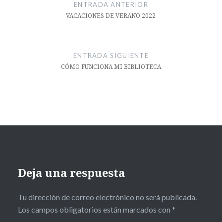
de
ENTRADA ANTERIOR
entradas
VACACIONES DE VERANO 2022
ENTRADA SIGUIENTE
CÓMO FUNCIONA MI BIBLIOTECA
Deja una respuesta
Tu dirección de correo electrónico no será publicada.
Los campos obligatorios están marcados con
*